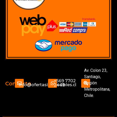
Av. Colon 23,
Santiago,
+569 7702
Región
Contacto
info@ofertasimperdibles.cl
2449
Metropolitana,
Chile.