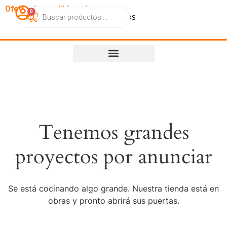
OfertasImperdibles.cl
0
Catálogo
Contacto
Nosotros
Tenemos grandes
proyectos por anunciar
Se está cocinando algo grande. Nuestra tienda está en
obras y pronto abrirá sus puertas.