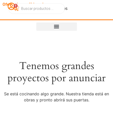
OfertasImperdibles.cl
0
Catálogo
Contacto
Nosotros
Tenemos grandes
proyectos por anunciar
Se está cocinando algo grande. Nuestra tienda está en
obras y pronto abrirá sus puertas.