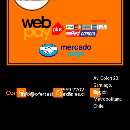
Av. Colon 23,
Santiago,
+569 7702
Región
Contacto
info@ofertasimperdibles.cl
2449
Metropolitana,
Chile.