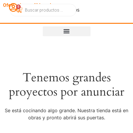
OfertasImperdibles.cl
0
Catálogo
Contacto
Nosotros
Tenemos grandes
proyectos por anunciar
Se está cocinando algo grande. Nuestra tienda está en
obras y pronto abrirá sus puertas.