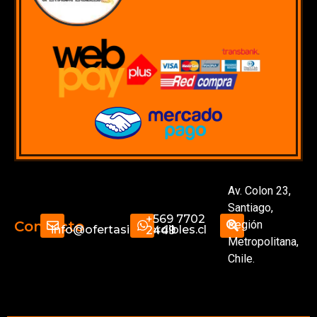
Av. Colon 23,
Santiago,
+569 7702
Región
Contacto
info@ofertasimperdibles.cl
2449
Metropolitana,
Chile.