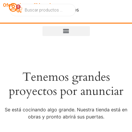
OfertasImperdibles.cl
0
Catálogo
Contacto
Nosotros
Tenemos grandes
proyectos por anunciar
Se está cocinando algo grande. Nuestra tienda está en
obras y pronto abrirá sus puertas.