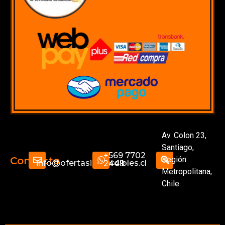
Av. Colon 23,
Santiago,
+569 7702
Región
Contacto
info@ofertasimperdibles.cl
2449
Metropolitana,
Chile.