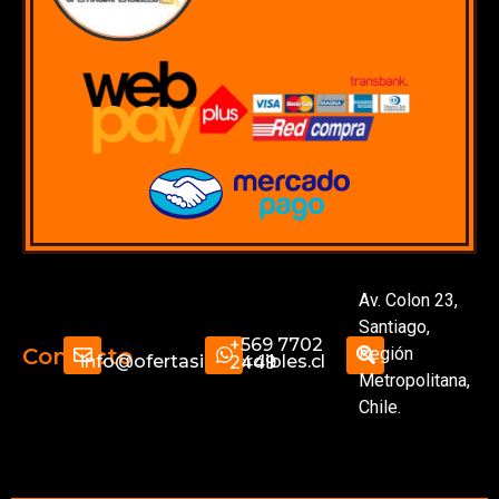
Av. Colon 23,
Santiago,
+569 7702
Región
Contacto
info@ofertasimperdibles.cl
2449
Metropolitana,
Chile.