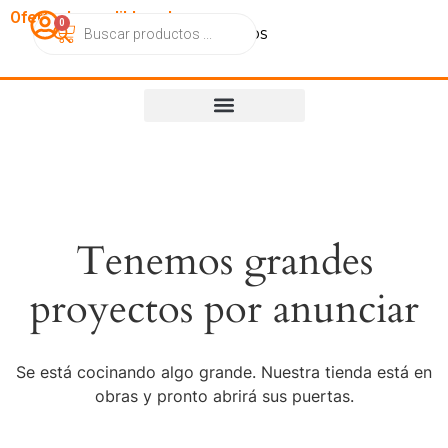
OfertasImperdibles.cl
0
Catálogo
Contacto
Nosotros
Tenemos grandes
proyectos por anunciar
Se está cocinando algo grande. Nuestra tienda está en
obras y pronto abrirá sus puertas.