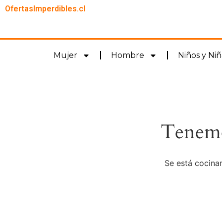
OfertasImperdibles.cl
Mujer
Hombre
Niños y Niñ
Tenemo
Se está cocinan