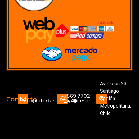
Av. Colon 23,
Santiago,
+569 7702
Región
Contacto
info@ofertasimperdibles.cl
2449
Metropolitana,
Chile.