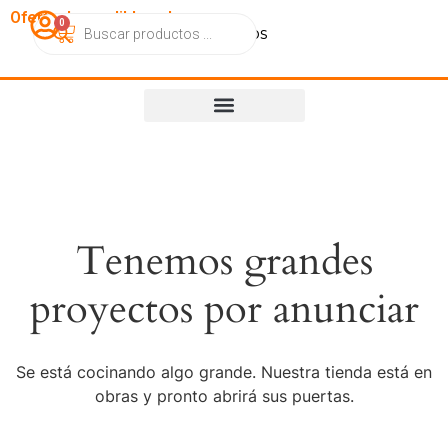
OfertasImperdibles.cl
0
Catálogo
Contacto
Nosotros
Tenemos grandes
proyectos por anunciar
Se está cocinando algo grande. Nuestra tienda está en
obras y pronto abrirá sus puertas.