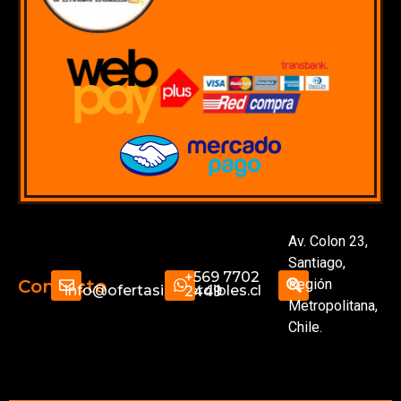
Av. Colon 23,
Santiago,
+569 7702
Región
Contacto
info@ofertasimperdibles.cl
2449
Metropolitana,
Chile.