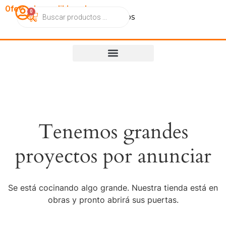
OfertasImperdibles.cl
0
Catálogo
Contacto
Nosotros
Tenemos grandes
proyectos por anunciar
Se está cocinando algo grande. Nuestra tienda está en
obras y pronto abrirá sus puertas.