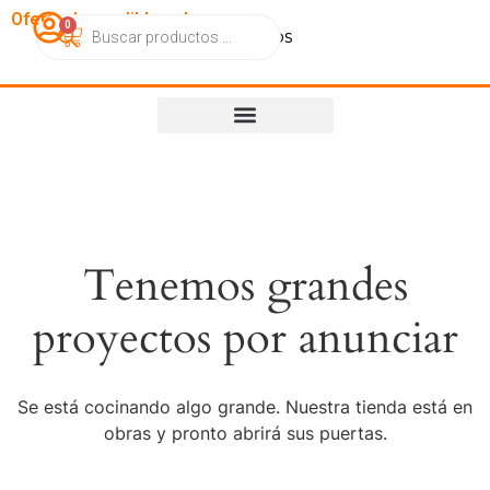
OfertasImperdibles.cl
0
Catálogo
Contacto
Nosotros
Tenemos grandes
proyectos por anunciar
Se está cocinando algo grande. Nuestra tienda está en
obras y pronto abrirá sus puertas.