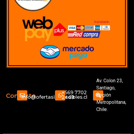
Av. Colon 23,
Santiago,
+569 7702
Región
Contacto
info@ofertasimperdibles.cl
2449
Metropolitana,
Chile.