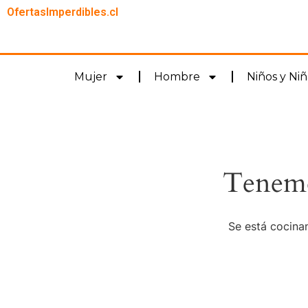
OfertasImperdibles.cl
Mujer
Hombre
Niños y Niñ
Tenemo
Se está cocinan