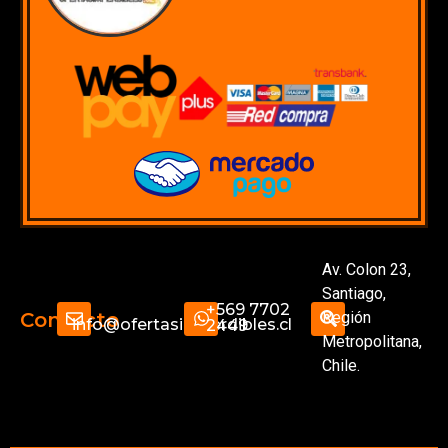
Av. Colon 23,
Santiago,
+569 7702
Región
Contacto
info@ofertasimperdibles.cl
2449
Metropolitana,
Chile.