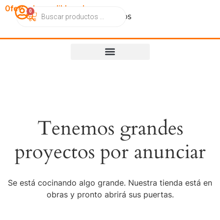
OfertasImperdibles.cl
0
Catálogo
Contacto
Nosotros
Tenemos grandes
proyectos por anunciar
Se está cocinando algo grande. Nuestra tienda está en
obras y pronto abrirá sus puertas.