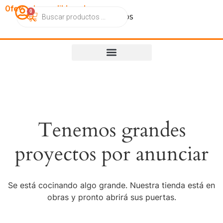
OfertasImperdibles.cl
0
Catálogo
Contacto
Nosotros
Tenemos grandes
proyectos por anunciar
Se está cocinando algo grande. Nuestra tienda está en
obras y pronto abrirá sus puertas.