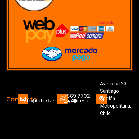
Av. Colon 23,
Santiago,
+569 7702
Región
Contacto
info@ofertasimperdibles.cl
2449
Metropolitana,
Chile.