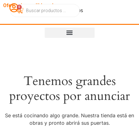
OfertasImperdibles.cl
0
Catálogo
Contacto
Nosotros
Tenemos grandes
proyectos por anunciar
Se está cocinando algo grande. Nuestra tienda está en
obras y pronto abrirá sus puertas.