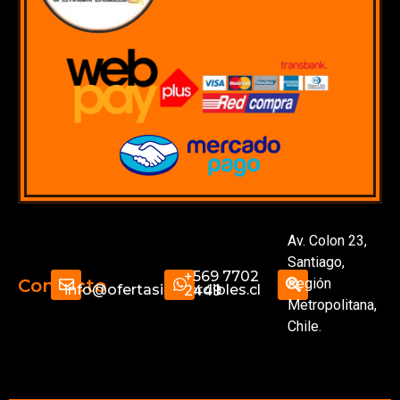
Av. Colon 23,
Santiago,
+569 7702
Región
Contacto
info@ofertasimperdibles.cl
2449
Metropolitana,
Chile.