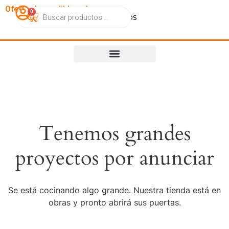
OfertasImperdibles.cl
0
Catálogo
Contacto
Nosotros
Tenemos grandes
proyectos por anunciar
Se está cocinando algo grande. Nuestra tienda está en
obras y pronto abrirá sus puertas.