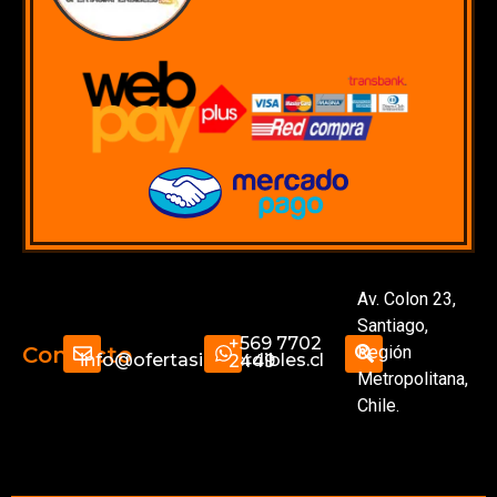
Av. Colon 23,
Santiago,
+569 7702
Región
Contacto
info@ofertasimperdibles.cl
2449
Metropolitana,
Chile.