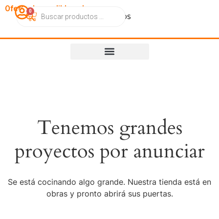
OfertasImperdibles.cl
0
Catálogo
Contacto
Nosotros
Tenemos grandes
proyectos por anunciar
Se está cocinando algo grande. Nuestra tienda está en
obras y pronto abrirá sus puertas.