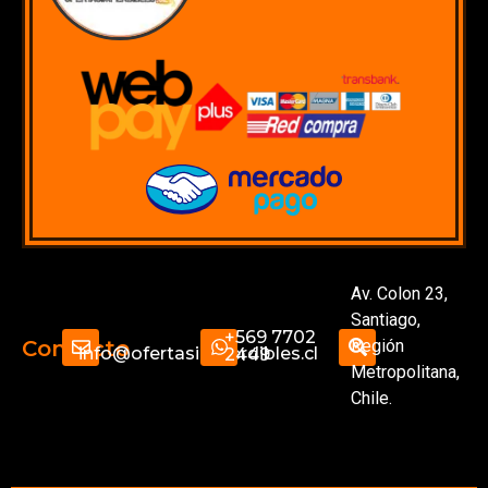
Av. Colon 23,
Santiago,
+569 7702
Región
Contacto
info@ofertasimperdibles.cl
2449
Metropolitana,
Chile.