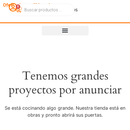
OfertasImperdibles.cl
0
Catálogo
Contacto
Nosotros
Tenemos grandes
proyectos por anunciar
Se está cocinando algo grande. Nuestra tienda está en
obras y pronto abrirá sus puertas.