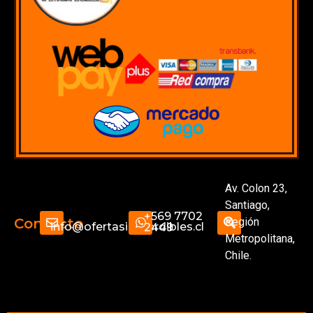
Av. Colon 23,
Santiago,
+569 7702
Región
Contacto
info@ofertasimperdibles.cl
2449
Metropolitana,
Chile.