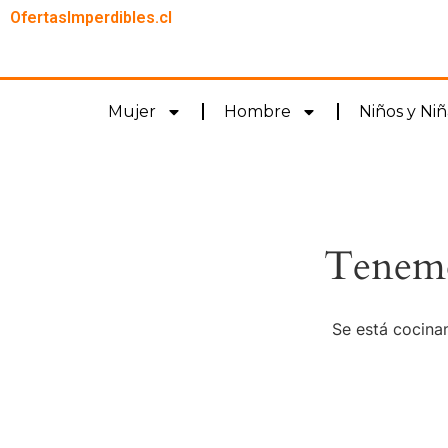
OfertasImperdibles.cl
Mujer
Hombre
Niños y Niñ
Tenemo
Se está cocinan