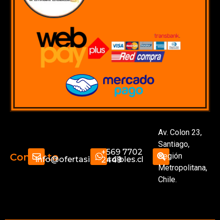
Av. Colon 23,
Santiago,
+569 7702
Región
Contacto
info@ofertasimperdibles.cl
2449
Metropolitana,
Chile.