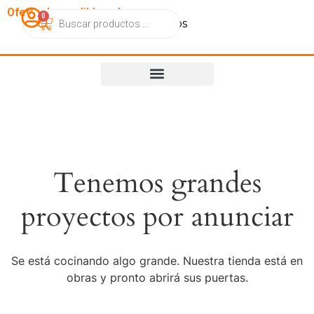
OfertasImperdibles.cl
0
Catálogo
Contacto
Nosotros
Tenemos grandes
proyectos por anunciar
Se está cocinando algo grande. Nuestra tienda está en
obras y pronto abrirá sus puertas.