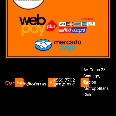
Av. Colon 23,
Santiago,
+569 7702
Región
Contacto
info@ofertasimperdibles.cl
2449
Metropolitana,
Chile.