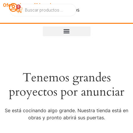
OfertasImperdibles.cl
0
Catálogo
Contacto
Nosotros
Tenemos grandes
proyectos por anunciar
Se está cocinando algo grande. Nuestra tienda está en
obras y pronto abrirá sus puertas.