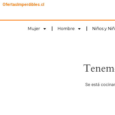
OfertasImperdibles.cl
Mujer
Hombre
Niños y Niñ
Tenemo
Se está cocinan