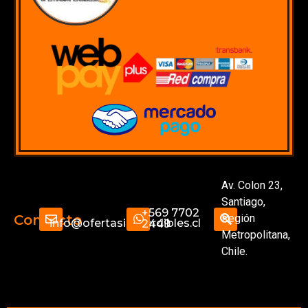
Av. Colon 23,
Santiago,
+569 7702
Región
Contacto
info@ofertasimperdibles.cl
2449
Metropolitana,
Chile.