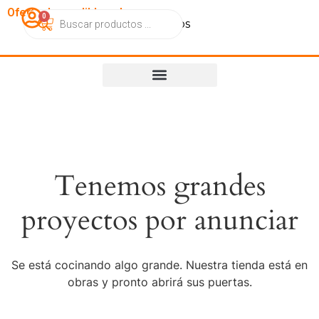
OfertasImperdibles.cl
0
Catálogo
Contacto
Nosotros
Tenemos grandes
proyectos por anunciar
Se está cocinando algo grande. Nuestra tienda está en
obras y pronto abrirá sus puertas.