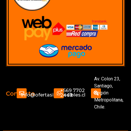
Av. Colon 23,
Santiago,
+569 7702
Región
Contacto
info@ofertasimperdibles.cl
2449
Metropolitana,
Chile.