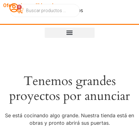
OfertasImperdibles.cl
0
Catálogo
Contacto
Nosotros
Tenemos grandes
proyectos por anunciar
Se está cocinando algo grande. Nuestra tienda está en
obras y pronto abrirá sus puertas.