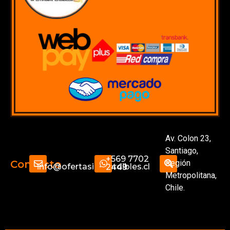
Av. Colon 23,
Santiago,
+569 7702
Región
Contacto
info@ofertasimperdibles.cl
2449
Metropolitana,
Chile.