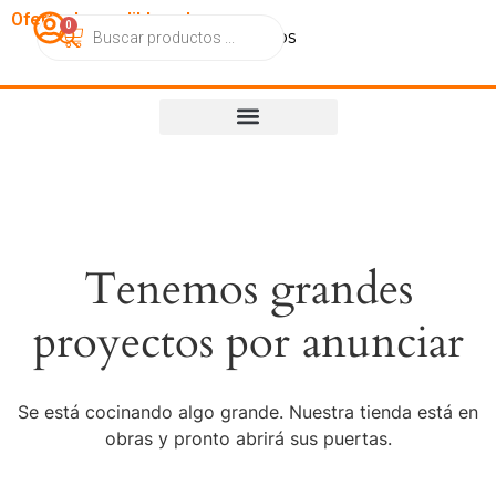
OfertasImperdibles.cl
0
Catálogo
Contacto
Nosotros
Tenemos grandes
proyectos por anunciar
Se está cocinando algo grande. Nuestra tienda está en
obras y pronto abrirá sus puertas.