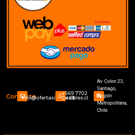
Av. Colon 23,
Santiago,
+569 7702
Región
Contacto
info@ofertasimperdibles.cl
2449
Metropolitana,
Chile.