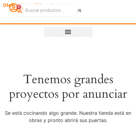
OfertasImperdibles.cl
0
Catálogo
Contacto
Nosotros
Tenemos grandes
proyectos por anunciar
Se está cocinando algo grande. Nuestra tienda está en
obras y pronto abrirá sus puertas.