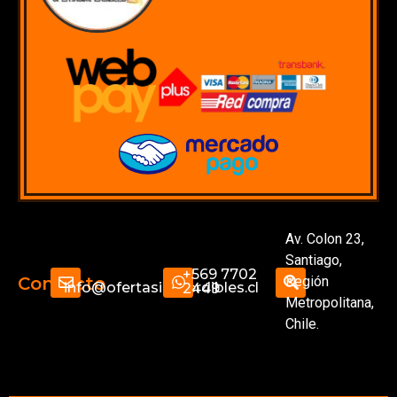
Av. Colon 23,
Santiago,
+569 7702
Región
Contacto
info@ofertasimperdibles.cl
2449
Metropolitana,
Chile.