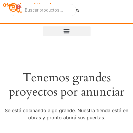
OfertasImperdibles.cl
0
Catálogo
Contacto
Nosotros
Tenemos grandes
proyectos por anunciar
Se está cocinando algo grande. Nuestra tienda está en
obras y pronto abrirá sus puertas.