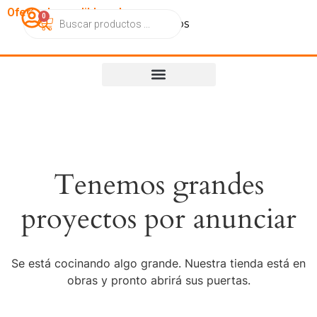
OfertasImperdibles.cl
0
Catálogo
Contacto
Nosotros
Tenemos grandes
proyectos por anunciar
Se está cocinando algo grande. Nuestra tienda está en
obras y pronto abrirá sus puertas.