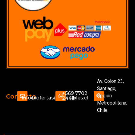
Av. Colon 23,
Santiago,
+569 7702
Región
Contacto
info@ofertasimperdibles.cl
2449
Metropolitana,
Chile.