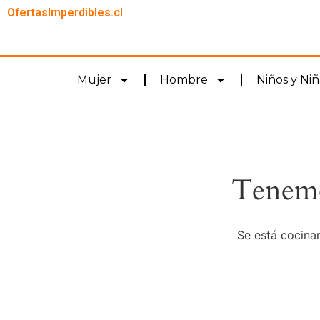
OfertasImperdibles.cl
Mujer
Hombre
Niños y Niñ
Tenemo
Se está cocinan