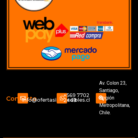
Av. Colon 23,
Santiago,
+569 7702
Región
Contacto
info@ofertasimperdibles.cl
2449
Metropolitana,
Chile.