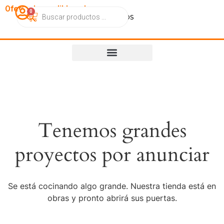
OfertasImperdibles.cl
0
Catálogo
Contacto
Nosotros
Tenemos grandes
proyectos por anunciar
Se está cocinando algo grande. Nuestra tienda está en
obras y pronto abrirá sus puertas.