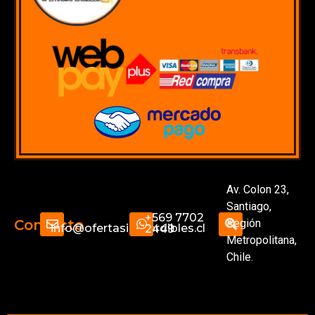
Av. Colon 23,
Santiago,
+569 7702
Región
Contacto
info@ofertasimperdibles.cl
2449
Metropolitana,
Chile.