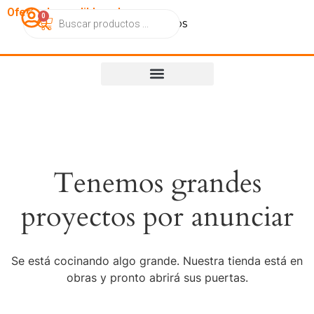
OfertasImperdibles.cl
0
Catálogo
Contacto
Nosotros
Tenemos grandes
proyectos por anunciar
Se está cocinando algo grande. Nuestra tienda está en
obras y pronto abrirá sus puertas.