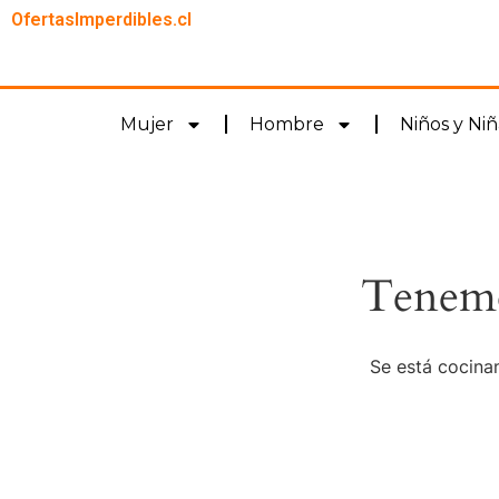
OfertasImperdibles.cl
Mujer
Hombre
Niños y Niñ
Tenemo
Se está cocinan