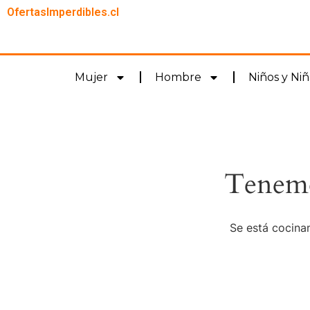
OfertasImperdibles.cl
Mujer
Hombre
Niños y Niñ
Tenemo
Se está cocinan