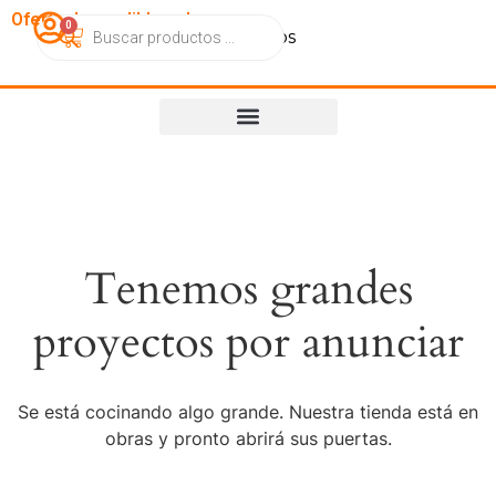
OfertasImperdibles.cl
0
Catálogo
Contacto
Nosotros
Tenemos grandes
proyectos por anunciar
Se está cocinando algo grande. Nuestra tienda está en
obras y pronto abrirá sus puertas.