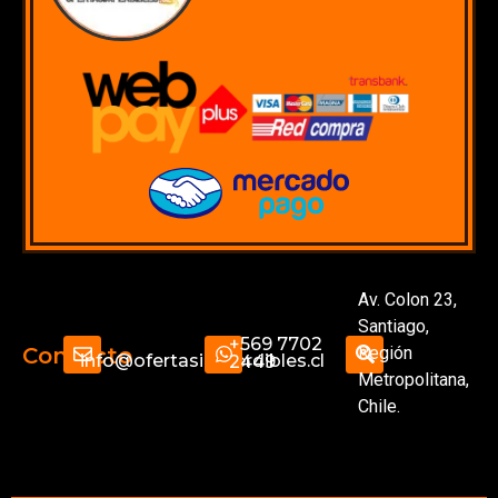
Av. Colon 23,
Santiago,
+569 7702
Región
Contacto
info@ofertasimperdibles.cl
2449
Metropolitana,
Chile.