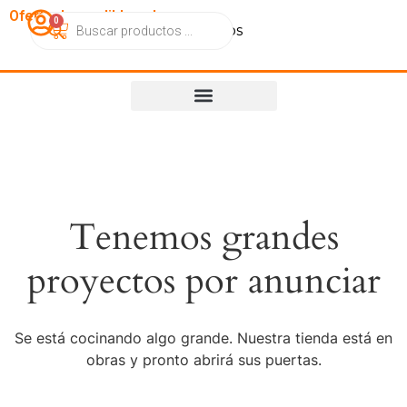
OfertasImperdibles.cl
0
Catálogo
Contacto
Nosotros
Tenemos grandes
proyectos por anunciar
Se está cocinando algo grande. Nuestra tienda está en
obras y pronto abrirá sus puertas.