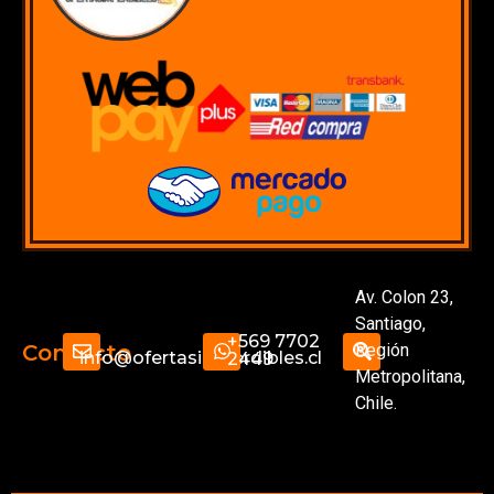
Av. Colon 23,
Santiago,
+569 7702
Región
Contacto
info@ofertasimperdibles.cl
2449
Metropolitana,
Chile.