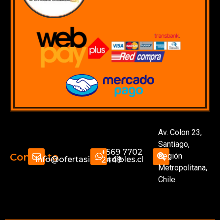
Av. Colon 23,
Santiago,
+569 7702
Región
Contacto
info@ofertasimperdibles.cl
2449
Metropolitana,
Chile.