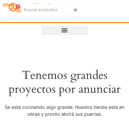
OfertasImperdibles.cl
0
Catálogo
Contacto
Nosotros
Tenemos grandes
proyectos por anunciar
Se está cocinando algo grande. Nuestra tienda está en
obras y pronto abrirá sus puertas.