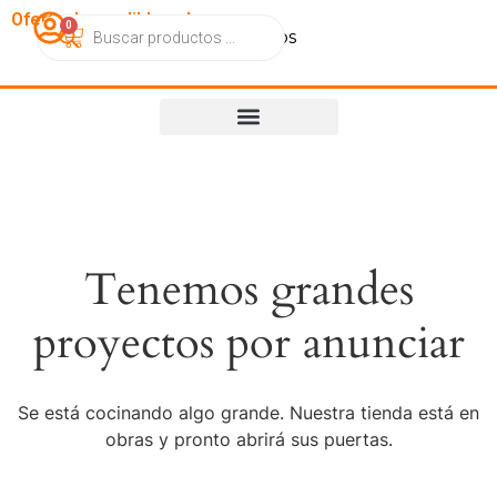
OfertasImperdibles.cl
0
Catálogo
Contacto
Nosotros
Tenemos grandes
proyectos por anunciar
Se está cocinando algo grande. Nuestra tienda está en
obras y pronto abrirá sus puertas.