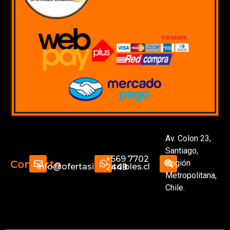
Av. Colon 23,
Santiago,
+569 7702
Región
Contacto
info@ofertasimperdibles.cl
2449
Metropolitana,
Chile.