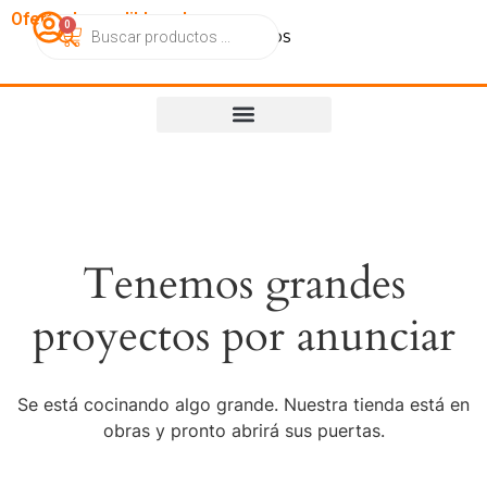
OfertasImperdibles.cl
0
Catálogo
Contacto
Nosotros
Tenemos grandes
proyectos por anunciar
Se está cocinando algo grande. Nuestra tienda está en
obras y pronto abrirá sus puertas.