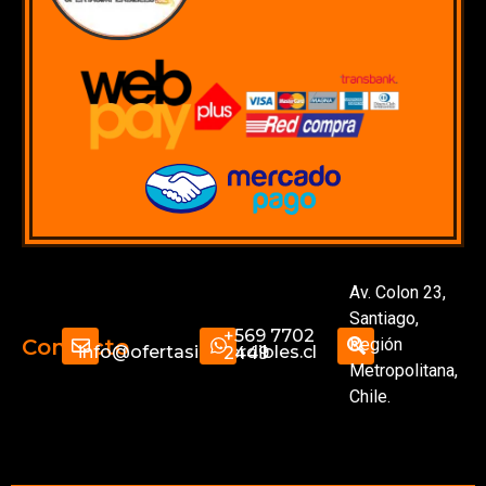
Av. Colon 23,
Santiago,
+569 7702
Región
Contacto
info@ofertasimperdibles.cl
2449
Metropolitana,
Chile.