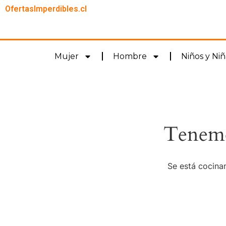
OfertasImperdibles.cl
Mujer
Hombre
Niños y Niñ
Tenemo
Se está cocinan