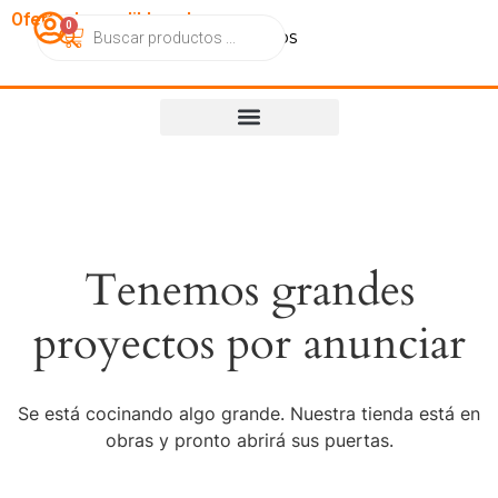
OfertasImperdibles.cl
0
Catálogo
Contacto
Nosotros
Tenemos grandes
proyectos por anunciar
Se está cocinando algo grande. Nuestra tienda está en
obras y pronto abrirá sus puertas.