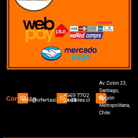
Av. Colon 23,
Santiago,
+569 7702
Región
Contacto
info@ofertasimperdibles.cl
2449
Metropolitana,
Chile.