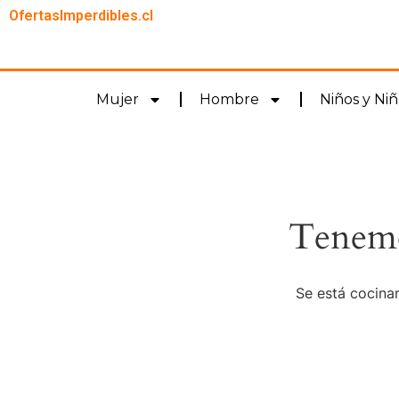
OfertasImperdibles.cl
Mujer
Hombre
Niños y Niñ
Tenemo
Se está cocinan