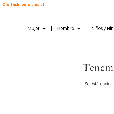
OfertasImperdibles.cl
Mujer
Hombre
Niños y Niñ
Tenemo
Se está cocinan