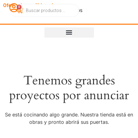
OfertasImperdibles.cl
0
Catálogo
Contacto
Nosotros
Tenemos grandes
proyectos por anunciar
Se está cocinando algo grande. Nuestra tienda está en
obras y pronto abrirá sus puertas.