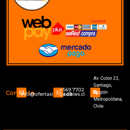
Av. Colon 23,
Santiago,
+569 7702
Región
Contacto
info@ofertasimperdibles.cl
2449
Metropolitana,
Chile.