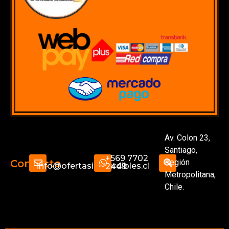
Av. Colon 23,
Santiago,
+569 7702
Región
Contacto
info@ofertasimperdibles.cl
2449
Metropolitana,
Chile.