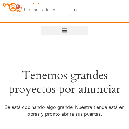
OfertasImperdibles.cl
0
Catálogo
Contacto
Nosotros
Tenemos grandes
proyectos por anunciar
Se está cocinando algo grande. Nuestra tienda está en
obras y pronto abrirá sus puertas.