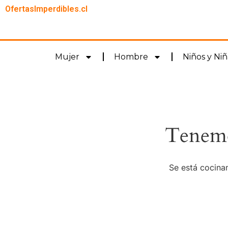
OfertasImperdibles.cl
Mujer
Hombre
Niños y Niñ
Tenemo
Se está cocinan