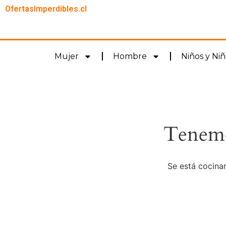
OfertasImperdibles.cl
Mujer
Hombre
Niños y Niñ
Tenemo
Se está cocinan