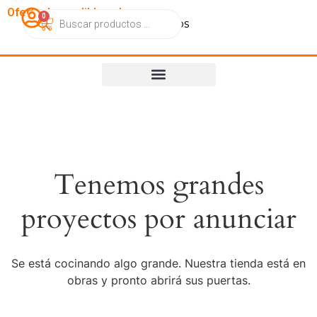
OfertasImperdibles.cl
0
Catálogo
Contacto
Nosotros
Tenemos grandes
proyectos por anunciar
Se está cocinando algo grande. Nuestra tienda está en
obras y pronto abrirá sus puertas.