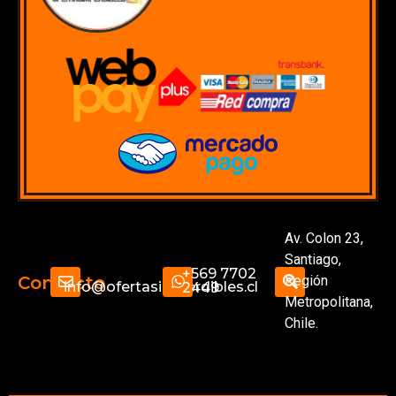
Av. Colon 23,
Santiago,
+569 7702
Región
Contacto
info@ofertasimperdibles.cl
2449
Metropolitana,
Chile.