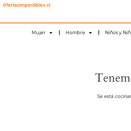
OfertasImperdibles.cl
Mujer
Hombre
Niños y Niñ
Tenemo
Se está cocinan