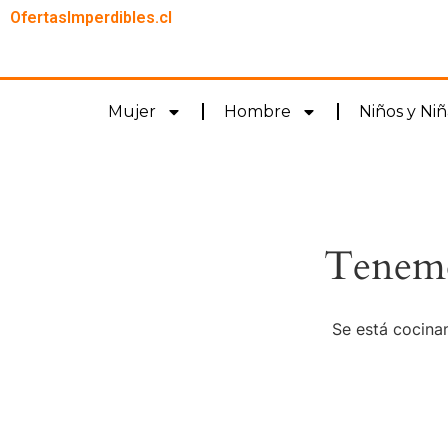
OfertasImperdibles.cl
Mujer
Hombre
Niños y Niñ
Tenemo
Se está cocinan