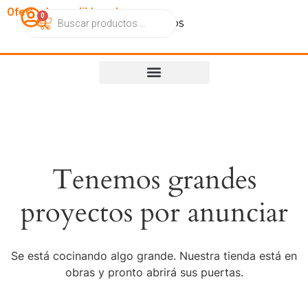
OfertasImperdibles.cl
0
Catálogo
Contacto
Nosotros
Tenemos grandes
proyectos por anunciar
Se está cocinando algo grande. Nuestra tienda está en
obras y pronto abrirá sus puertas.