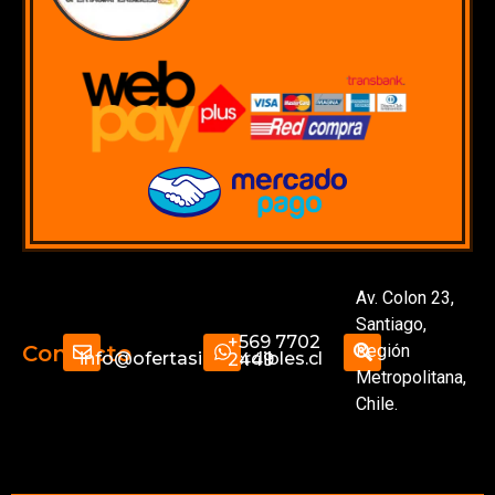
Av. Colon 23,
Santiago,
+569 7702
Región
Contacto
info@ofertasimperdibles.cl
2449
Metropolitana,
Chile.