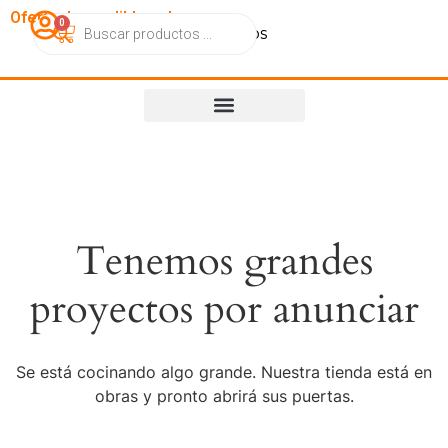
OfertasImperdibles.cl
0
Catálogo
Contacto
Nosotros
Tenemos grandes
proyectos por anunciar
Se está cocinando algo grande. Nuestra tienda está en
obras y pronto abrirá sus puertas.