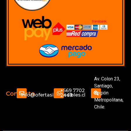
Av. Colon 23,
Santiago,
+569 7702
Región
Contacto
info@ofertasimperdibles.cl
2449
Metropolitana,
Chile.