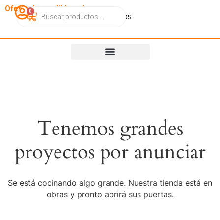
OfertasImperdibles.cl
0
Catálogo
Contacto
Nosotros
Tenemos grandes
proyectos por anunciar
Se está cocinando algo grande. Nuestra tienda está en
obras y pronto abrirá sus puertas.