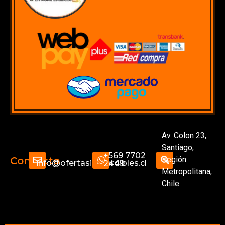
Av. Colon 23,
Santiago,
+569 7702
Región
Contacto
info@ofertasimperdibles.cl
2449
Metropolitana,
Chile.